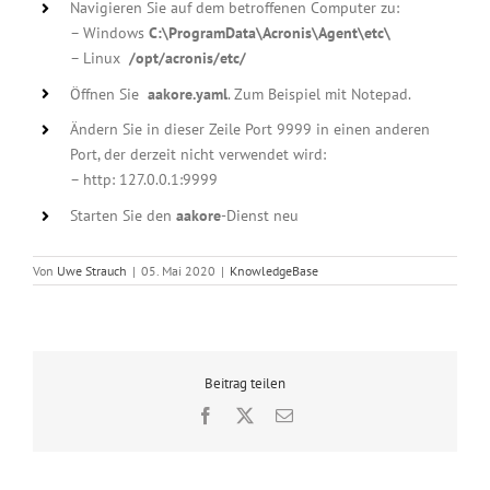
Navigieren Sie auf dem betroffenen Computer zu:
–
Windows
C:\ProgramData\Acronis\Agent\etc\
– Linux
/opt/acronis/etc/
Öffnen Sie
aakore.yaml
. Zum Beispiel mit Notepad.
Ändern Sie in dieser Zeile Port 9999 in einen anderen
Port, der derzeit nicht verwendet wird:
– http: 127.0.0.1:9999
Starten Sie den
aakore
-Dienst neu
Von
Uwe Strauch
|
05. Mai 2020
|
KnowledgeBase
Beitrag teilen
Facebook
X
E-
Mail