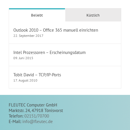
Beliebt
Kürzlich
Outlook 2010 – Office 365 manuell einrichten
22. September 2017
Intel Prozessoren – Erscheinungsdatum
09. Juni 2015
Tobit David – TCP/IP-Ports
17. August 2010
FLEUTEC Computer GmbH
Marktstr. 24, 47918 Tönisvorst
Telefon:
02151/70700
E-Mail:
info@fleutec.de