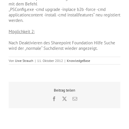
mit dem Befehl
„PSConfig.exe -cmd upgrade -inplace b2b -force -cmd
applicationcontent -install -cmd installfeatures“ neu registiert
werden.
Möglichkeit 2:
Nach Deaktivieren des Sharepoint Foundation Hilfe Suche
wird der „normale“ Suchdienst wieder angezeigt.
Von
Uwe Strauch
|
11. Oktober 2012
|
KnowledgeBase
Beitrag teilen
Facebook
X
E-
Mail