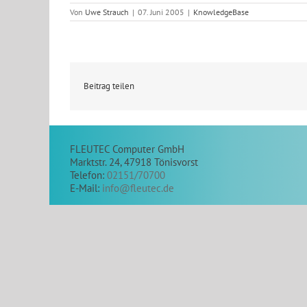
Von
Uwe Strauch
|
07. Juni 2005
|
KnowledgeBase
Beitrag teilen
FLEUTEC Computer GmbH
Marktstr. 24, 47918 Tönisvorst
Telefon:
02151/70700
E-Mail:
info@fleutec.de