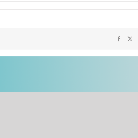
Faceboo
X